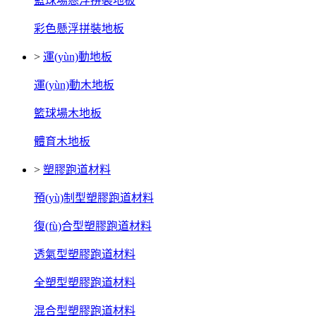
籃球場懸浮拼裝地板
彩色懸浮拼裝地板
>
運(yùn)動地板
運(yùn)動木地板
籃球場木地板
體育木地板
>
塑膠跑道材料
預(yù)制型塑膠跑道材料
復(fù)合型塑膠跑道材料
透氣型塑膠跑道材料
全塑型塑膠跑道材料
混合型塑膠跑道材料