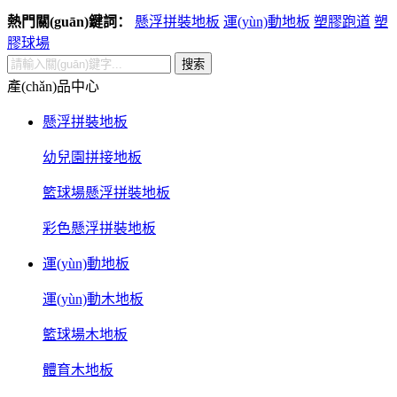
熱門關(guān)鍵詞：
懸浮拼裝地板
運(yùn)動地板
塑膠跑道
塑
膠球場
搜索
產(chǎn)品中心
懸浮拼裝地板
幼兒園拼接地板
籃球場懸浮拼裝地板
彩色懸浮拼裝地板
運(yùn)動地板
運(yùn)動木地板
籃球場木地板
體育木地板